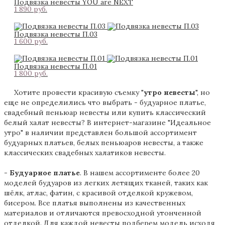
Подвязка невесты YOU are NEXT
1 890 pуб.
Подвязка невесты П.03
1 600 pуб.
Подвязка невесты П.01
1 800 pуб.
Хотите провести красивую съемку "
утро невесты
", но
еще не определились что выбрать - будуарное платье,
свадебный пеньюар невесты или купить классический
белый халат невесты? В интернет-магазине "Идеальное
утро" в наличии представлен большой ассортимент
будуарных платьев, белых пеньюаров невесты, а также
классических свадебных халатиков невесты.
-
Будуарное платье
. В нашем ассортименте более 20
моделей будуаров из легких летящих тканей, таких как
шёлк, атлас, фатин, с красивой отделкой кружевом,
бисером. Все платья выполнены из качественных
материалов и отличаются превосходной утонченной
отделкой. Для каждой невесты подберем модель исходя